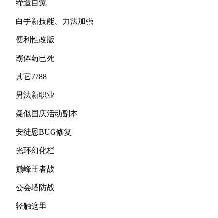
缔造自觉
白手新技能、力法加强
便利性改版
霸体药已死
其它7788
男法新职业
疑似国庆活动副本
安徒恩BUG修复
光环幻化栏
巅峰王者战
公会塔防战
轻触这里