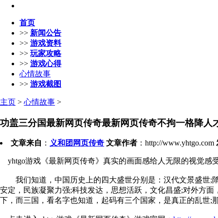
首页
>>
新闻公告
>>
游戏资料
>>
玩家攻略
>>
游戏心得
心情故事
>>
游戏截图
主页
>
心情故事
>
功盖三分国最新网页传奇最新网页传奇不拘一格降人
文章来自
：
义和团网页传奇
文章作者
：http://www.yhtgo.com
yhtgo游戏《最新网页传奇》真实的画面感给人无限的视觉感
我们知道，中国历史上的四大盛世分别是：汉代文景盛世;隋代
安定，民族凝聚力强;科技发达，思想活跃，文化昌盛;对外方
下，而三国，看名字也知道，起码有三个国家，是真正的乱世;那