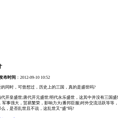
才
发布时间
：2012-09-10 10:52
受的同时，可曾想过，历史上的三国，真的是盛世吗?
开皇盛世;唐代开元盛世;明代永乐盛世，这其中并没有三国盛
面，军事强大，贸易繁荣，影响力大(番邦臣服)对外交流活跃等
么，是否乱世且不说，这乱世又“盛”吗?