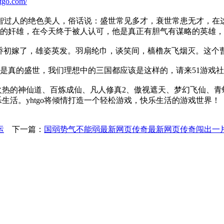
tgo.com/
过人的绝色美人，俗话说：盛世常见多才，衰世常患无才，在这
的奸雄，在今天终于被人认可，他是真正有胆气有谋略的英雄，
初嫁了，雄姿英发。羽扇纶巾，谈笑间，樯橹灰飞烟灭。这个曹
真的盛世，我们理想中的三国都应该是这样的，请来51游戏社
最火热的神仙道、百炼成仙、凡人修真2、傲视遮天、梦幻飞仙、
乐生活。yhtgo将倾情打造一个轻松游戏，快乐生活的游戏世界！
运
下一篇：
国弱势气不能弱最新网页传奇最新网页传奇闯出一