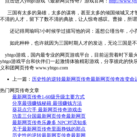
点击进入yhtgo游戏《最新网页传奇》游戏官网：
http://www.yh
三国有太多的枭雄，太多的谋将，甚至太多的倾国倾城又才智
不清的人才，留下了数不清的典故，让人惊奇感叹。曹操，所谓
还记得周瑜吗?小时候学过描写他的词：遥想公瑾当年，小乔
如此种种，也许就因为三国时期人才的发达，无论三国是不是
yhtgo游戏，国内最专业的网页游戏平台，目前运营着时下
yhtgo游戏平台和伙伴们一起激情体验精彩游戏，分享彼此的快
义和团网页传奇 www.yhtgo.com
上一篇：
历史性的逆转最新网页传奇最新网页传奇改变命
热门网页传奇文章
最新网页传奇1-60级升级主要方式
分享最强赚钱秘籍 最强赚钱方法
葵花点穴手 最新网页传奇游戏击
功盖三分国最新网页传奇最新网页
最新网页传奇乐趣多 NPC对话知多
关于最新网页传奇里面挣钱的那点
历史性的逆转最新网页传奇最新网